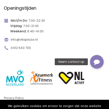
Openingstijden
Ma t/m Do:
7:00-22:30
Vrijdag:
7:00-21:30
Weekend:
8:45-14:00
info@vitaplaza.nl
0412 643 700
Privacy Policy
©2022 - Alle rechten voorbehouden | Ontworpen door
GLOW
- Media
.
We gebruiken cookies om ervoor te zorgen dat onze website